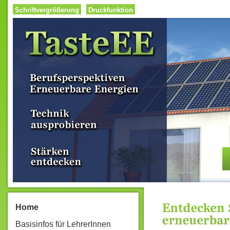
Schriftvergrößerung
Druckfunktion
Home
Basisinfos für LehrerInnen