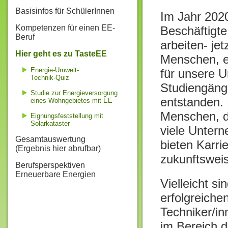
Basisinfos für SchülerInnen
Im Jahr 202
Kompetenzen für einen EE-
Beschäftigte
Beruf
arbeiten- je
Hier geht es zu TasteEE
Menschen, ei
Energie-Umwelt-
für unsere U
Technik-Quiz
Studiengäng
Studie zur Energieversorgung
entstanden. 
eines Wohngebietes mit EE
Menschen, di
Eignungsfeststellung mit
Solarkataster
viele Unter
Gesamtauswertung
bieten Karri
(Ergebnis hier abrufbar)
zukunftsweis
Berufsperspektiven
Erneuerbare Energien
Vielleicht si
erfolgreiche
Techniker/in
im Bereich 